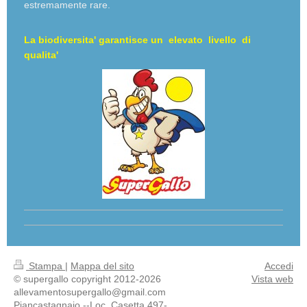
estremamente rare.
La biodiversita' garantisce un elevato livello di
qualita'
Stampa
|
Mappa del sito
Accedi
© supergallo copyright 2012-2026
Vista web
allevamentosupergallo@gmail.com
Piancastagnaio --Loc. Casetta 497-