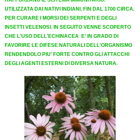
UTILIZZATA DAI NATIVI INDIANI, FIN DAL 1700 CIRCA,
PER CURARE I MORSI DEI SERPENTI E DEGLI
INSETTI VELENOSI. IN SEGUITO VENNE SCOPERTO
CHE L'USO DELL'ECHINACEA E' IN GRADO DI
FAVORIRE LE DIFESE NATURALI DELL'ORGANISMO
RENDENDOLO PIU' FORTE CONTRO GLI ATTACCHI
DEGLI AGENTI ESTERNI DI DIVERSA NATURA.