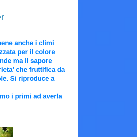
er
bene anche i climi
zzata per il colore
rande ma il sapore
eta' che fruttifica da
le. Si riproduce a
iamo i primi ad averla