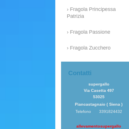
Fragola Principessa
Patrizia
Fragola Passione
Fragola Zucchero
Contatti
supergallo
Via Casetta 497
53025
Piancastagnaio ( Siena )
Telefono 3391824432
allevamentosupergallo